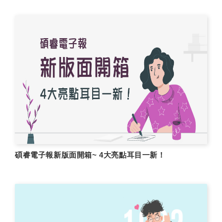
碩睿電子報新版面開箱~ 4大亮點耳目一新！