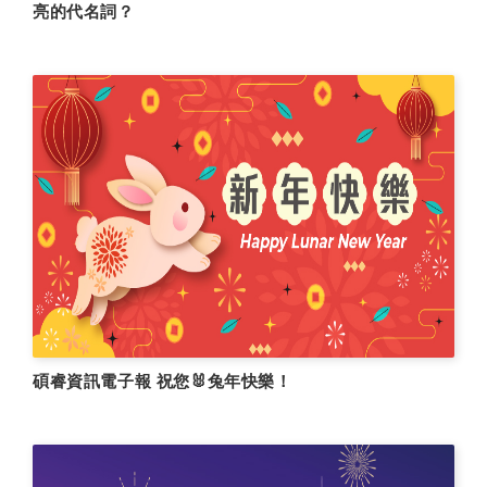
亮的代名詞？
碩睿資訊電子報 祝您🐰兔年快樂！