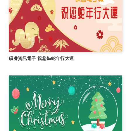
碩睿資訊電子 祝您🐍蛇年行大運