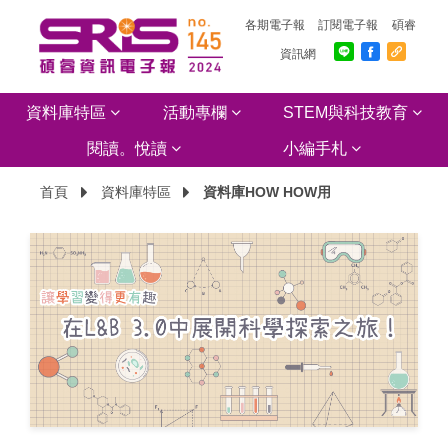
各期電子報
訂閱電子報
碩睿
資訊網
資料庫特區
活動專欄
STEM與科技教育
閱讀。悅讀
小編手札
首頁
資料庫特區
資料庫HOW HOW用