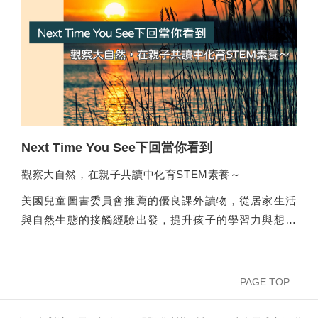
Next Time You See下回當你看到
觀察大自然，在親子共讀中化育STEM素養～
美國兒童圖書委員會推薦的優良課外讀物，從居家生活
與自然生態的接觸經驗出發，提升孩子的學習力與想像
力，讓您與孩子的探索、學習更加豐富！
PAGE TOP