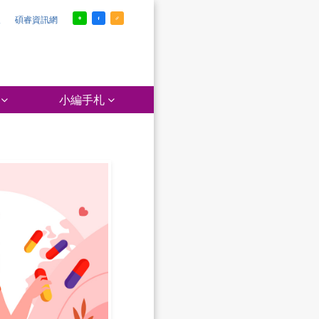
報
碩睿資訊網
小編手札