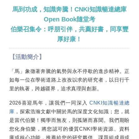
馬到功成，知識奔騰！CNKI知識暢達總庫
Open Book隨堂考
伯樂召集令：呼朋引伴，共薦好書，同享豐
厚好康！
【活動簡介】
「馬」象徵著奔騰的氣勢與永不停歇的進步精神。正
如每一位在學術道路上孜孜以求的研究者，以日行千
里的執著，跨越疆界，追求真理與創新。
2026喜迎馬年，讓我們一同深入
CNKI知識暢達總
庫
，探索浩瀚文獻中關於馬的深度文化知識；您，就
是當代伯樂！獨學而無友，則孤陋而寡聞。我們期盼
您化身伯樂，將您認可的優質CNKI學術資源、資料
庫或核心功能，推薦給您的研究夥伴、課題組成員或