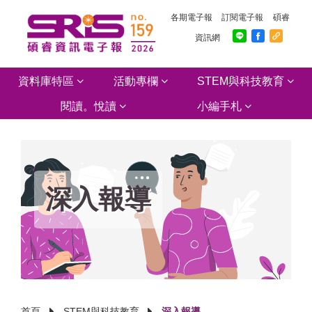
各期電子報
訂閱電子報
碩睿
資訊網
資料庫特區
活動專欄
STEM與科技教育
閱讀。悅讀
小編手札
深入報導
首頁
STEM與科技教育
深入報導