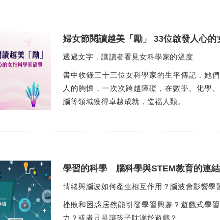
婦女節閱讀越美「勵」 33位啟發人心
透過文字，讓讀者看見女科學家的溫度
書中收錄三十三位女科學家的生平傳記，她們
人的胸懷，一次次跨越障礙，在數學、化學、
腦等領域獲得卓越成就，造福人類。
學習的科學 腦科學與STEM教育的連結
情緒與腦波如何產生相互作用？腦波會影響學
挫敗和困惑居然能引發學習興趣？遊戲式學習
力？或者只是讓孩子耽溺於遊戲？