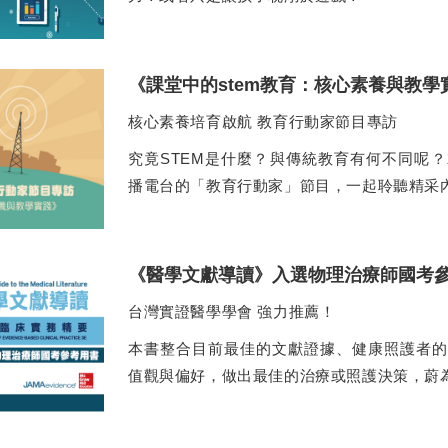
《課堂中的stem教育：核心素養與教學
核心素養培育啟航 教育行動家節目專訪
究竟STEM是什麼？與傳統教育有何不同呢
播電台的「教育行動家」節目，一起聆聽精采
《醫學文獻導讀》入選物理治療師國考
台灣實證醫學學會 強力推薦！
本書整合目前最佳的文獻證據、健康照護者的
值觀與偏好，做出最佳的治療或照護決策，蔚