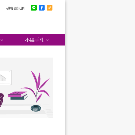
報
碩睿資訊網
小編手札