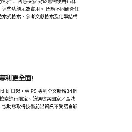
包括： 智慧檢索 對於無需使用布林
，這些功能尤為實用。 因應不同研究任
檢索式檢索、參考文獻檢索及化學結構
專利更全面!
化! 即日起，WIPS 專利全文新增34個
過欄位檢索進行限定、篩選檢索國家／區域
，協助您取得技術前沿資訊不受語言影