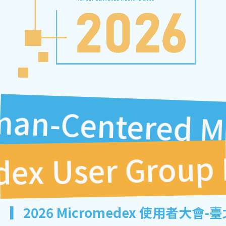
d Human-Centered
x User Group M
▎2026 Micromedex 使用者大會-