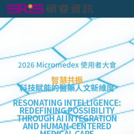
臺北場 Taipei
臺中場 Taichung
2026 Micromedex 使用者大會
智慧共振
科技賦能的醫藥人文新維度
RESONATING INTELLIGENCE:
REDEFINING POSSIBILITY
THROUGH AI INTEGRATION
AND HUMAN-CENTERED
MEDICAL CARE