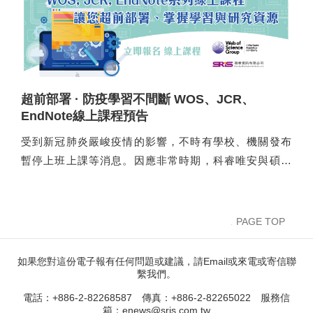
超前部署 · 防疫學習不間斷 WOS、JCR、
EndNote線上課程預告
受到新冠肺炎嚴峻疫情的影響，不時有學校、機關發布
暫停上班上課等消息。因應非常時期，科睿唯安與碩睿
資訊聯合規劃一系列線上課程，提供Web of Science、
Journal Citation Reports、EndNote等不同主題的豐富
內容，由教室走向雲端、停課不停學，邀請您一同掌握
PAGE TOP
學習與研究利器！
如果您對這份電子報有任何問題或建議，請Email或來電或寄信聯
繫我們。
電話：+886-2-82268587 傳真：+886-2-82265022 服務信
箱：enews@sris.com.tw