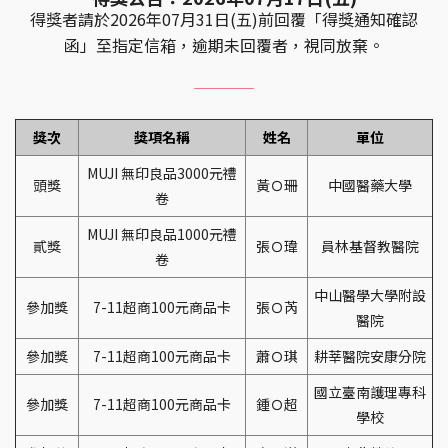
得獎者請於2026年07月31日(五)前回覆「得獎通知確認
函」至指定信箱，逾期未回覆者，視同放棄。
獎次
獎項名稱
姓名
單位
MUJI 無印良品3000元禮
頭獎
黃Ｏ珊
中國醫藥大學
卷
MUJI 無印良品1000元禮
貳獎
張Ｏ瑋
員林基督教醫院
卷
中山醫學大學附設
參加獎
7-11超商100元商品卡
張Ｏ芮
醫院
參加獎
7-11超商100元商品卡
蕭Ｏ琪
耕莘醫院安康分院
國立臺南護理專科
參加獎
7-11超商100元商品卡
鍾Ｏ超
學校