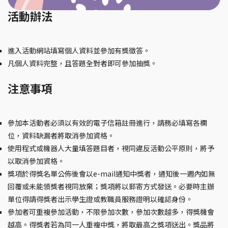
活動辦法
進入活動網站填寫個人資料並參加有獎徵答。
凡個人資料完整，且答題全對者即可參加抽獎。
注意事項
參加本活動者必須以有效的電子信箱註冊進行，請務必填寫各欄
位，資料缺漏者將取消參加資格。
使用程式或機器人大量填答題目者，視同違反活動公平原則，將予
以取消參加資格。
獎項於得獎名單公佈後會以e-mail通知中獎者，通知後一週內如無
回覆或未能領獎者視同放棄；獎項將以郵寄方式發送。必要時主辦
單位得請得獎者出示學生證或教職員服務證明以確認身份。
參加者可重複參加活動，不限參加次數，參加次數越多，得獎機會
越高。得獎者若為同一人重複中獎，將取最高之獎項送出。獎品將