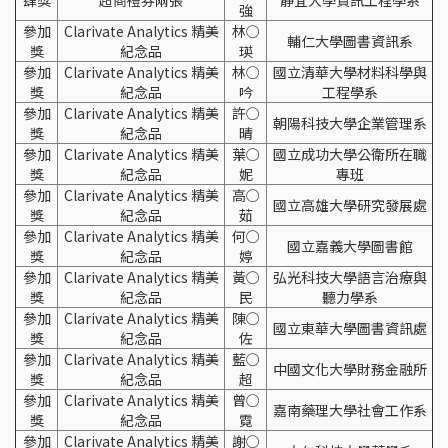
強
參加
Clarivate Analytics 精美
林○
輔仁大學圖書資訊系
獎
紀念品
瑛
參加
Clarivate Analytics 精美
林○
國立清華大學材料科學與
獎
紀念品
吟
工程學系
參加
Clarivate Analytics 精美
許○
朝陽科技大學企業管理系
獎
紀念品
晴
參加
Clarivate Analytics 精美
葉○
國立成功大學公衛所在職
獎
紀念品
妮
專班
參加
Clarivate Analytics 精美
高○
國立高雄大學研究發展處
獎
紀念品
茹
參加
Clarivate Analytics 精美
何○
國立嘉義大學圖書館
獎
紀念品
婷
參加
Clarivate Analytics 精美
黃○
弘光科技大學語言治療與
獎
紀念品
民
聽力學系
參加
Clarivate Analytics 精美
陳○
國立東華大學圖書資訊處
獎
紀念品
佐
參加
Clarivate Analytics 精美
藍○
中國文化大學財務金融所
獎
紀念品
超
參加
Clarivate Analytics 精美
曾○
嘉南藥理大學社會工作系
獎
紀念品
霓
參加
Clarivate Analytics 精美
謝○