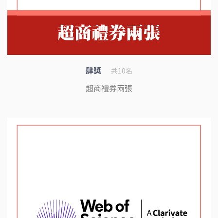
肆獎
共10名
超商禮券兩張