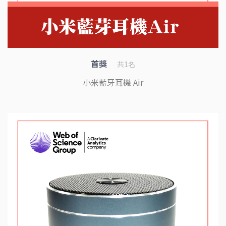
首獎
共1名
小米藍牙耳機 Air