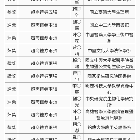
新
賴○
參獎
超商禮券五張
國立臺灣大學生理所
全
劉○
肆獎
超商禮券兩張
國立中正大學圖書館
嘉
陳○
中國醫藥大學學士後中醫
肆獎
超商禮券兩張
霖
系
曾○
肆獎
超商禮券兩張
中國文化大學法律學系
涵
賴○
國立中興大學獸醫學院微
肆獎
超商禮券兩張
均
生物暨公共衛生學研究所
連○
肆獎
超商禮券兩張
國家衛生研究院圖書館
勻
李○
明志科技大學教學資源中
肆獎
超商禮券兩張
寧
心
劉○
中央研究院生物化學研究
肆獎
超商禮券兩張
光
所
陳○
高雄醫學大學醫務管理暨
肆獎
超商禮券兩張
伊
醫療資訊學系
柯○
肆獎
超商禮券兩張
銘傳大學應用英語學系
瀞
戴○
肆獎
超商禮券兩張
靜宜大學資訊工程學系