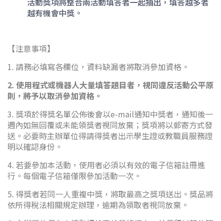
活動獎項將整合兩活動填答者一起抽出，填答越多者
越有機會中獎。
【注意事項】
1. 請務必填寫各欄位，資料缺漏者將取消參加資格。
2. 使用程式或機器人大量填答題目者，視同違反活動公平原
則，將予以取消參加資格。
3. 獎項於得獎名單公佈後會以e-mail通知中獎者，通知後一
週內如無回覆或未能領獎者視同放棄；獎項將以郵寄方式發
送。必要時主辦單位得請得獎者出示學生證或教職員服務證
明以確認身份。
4. 若要參加本活動，使用者必須以有效的電子信箱註冊進
行。每個電子信箱僅限參加活動一次。
5. 得獎者若同一人重複中獎，將取最高之獎項送出。獎品將
依所得稅法相關規定辦理，逾期為領取者視同放棄。