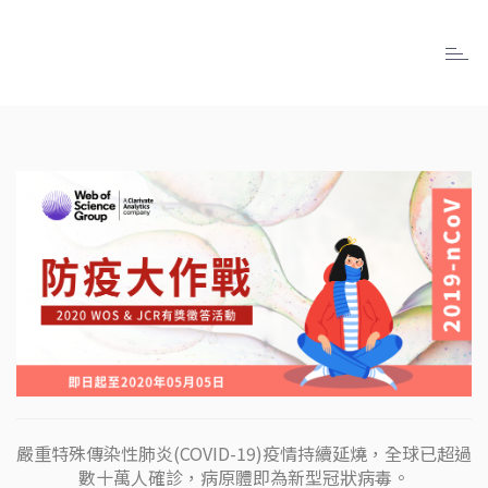
Toggl
navig
嚴重特殊傳染性肺炎(COVID-19)疫情持續延燒，全球已超過
數十萬人確診，病原體即為新型冠狀病毒。