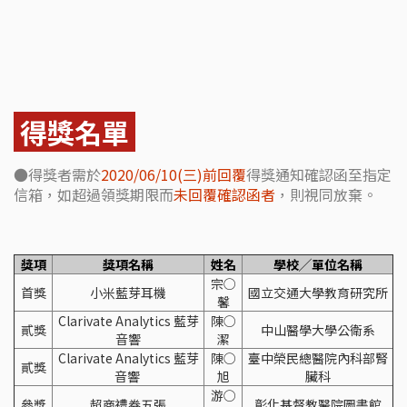
得獎名單
●得獎者需於
2020/06/10(三)前回覆
得獎通知確認函至指定
信箱，如超過領獎期限而
未回覆確認函者
，則視同放棄。
獎項
獎項名稱
姓名
學校╱單位名稱
宗○
首獎
小米藍芽耳機
國立交通大學教育研究所
馨
Clarivate Analytics 藍芽
陳○
貳獎
中山醫學大學公衛系
音響
潔
Clarivate Analytics 藍芽
陳○
臺中榮民總醫院內科部腎
貳獎
音響
旭
臟科
游○
參獎
超商禮券五張
彰化基督教醫院圖書館